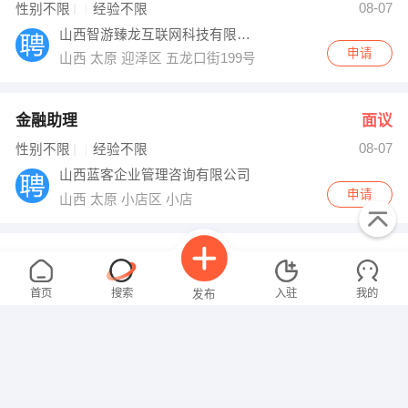
08-07
性别不限
经验不限
山西智游臻龙互联网科技有限公司
申请
山西 太原 迎泽区 五龙口街199号汇大国际品牌总部5号楼
金融助理
面议
08-07
性别不限
经验不限
山西蓝客企业管理咨询有限公司
申请
山西 太原 小店区 小店
销售内勤
面议
08-07
性别不限
经验不限
首页
搜索
入驻
我的
发布
山西岐元堂治未病中医诊所管理有限公司
申请
山西 太原 万柏林区 摩天石2号路1302室
金融分析师
面议