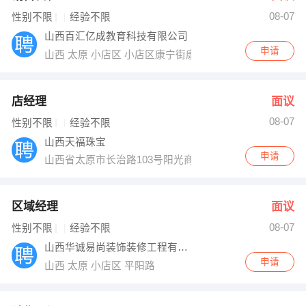
08-07
出纳
保险
性别不限
经验不限
山西百汇亿成教育科技有限公司
编辑
法律
申请
山西 太原 小店区 小店区康宁街康宁大厦B座506
保洁
贸易采购
店经理
面议
跟单
理财顾问
08-07
性别不限
经验不限
山西天福珠宝
其他职位
申请
山西省太原市长治路103号阳光商务大厦底商1008号
区域经理
面议
08-07
性别不限
经验不限
山西华诚易尚装饰装修工程有限公司
申请
山西 太原 小店区 平阳路