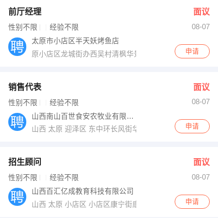
前厅经理
面议
08-07
性别不限
经验不限
太原市小店区半天妖烤鱼店
申请
原小店区龙城街办西吴村清枫华景小区C座2单元20层200
销售代表
面议
08-07
性别不限
经验不限
山西南山百世食安农牧业有限公司
申请
山西 太原 迎泽区 东中环长风街华晋大厦
招生顾问
面议
08-07
性别不限
经验不限
山西百汇亿成教育科技有限公司
申请
山西 太原 小店区 小店区康宁街康宁大厦B座506