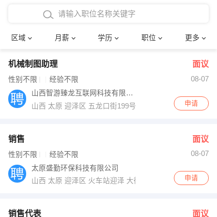
4000-5000元
本科
行政后勤
建筑装潢
确定
区域
月薪
学历
职位
更多
5000-8000元
硕士
销售岗位
教师
机械制图助理
面议
8000-12000元
博士
文员
护士
08-07
性别不限
经验不限
12000-20000元
财务会计
传单派发
山西智游臻龙互联网科技有限公司
申请
山西 太原 迎泽区 五龙口街199号汇大国际品牌总部5号楼
其他
超市零售
促销导购
网络IT
保健按摩
销售
面议
08-07
性别不限
经验不限
快递员
前台接待
太原盛勤环保科技有限公司
申请
山西 太原 迎泽区 火车站迎泽 大街万邦国际1425室
收银员
技术员/工程师
水电/机修
部门经理
销售代表
面议