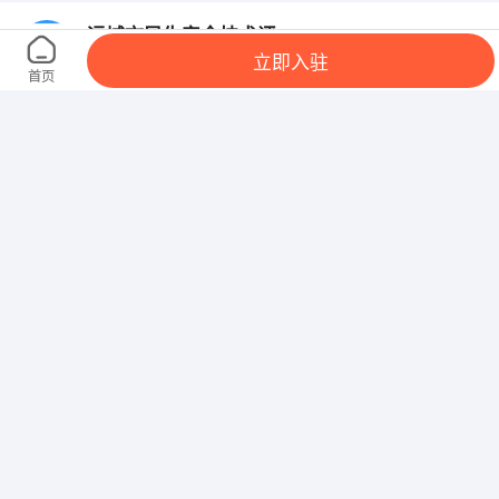
运城市民生安全技术评价有限公司
立即入驻
山西 太原 小店区 山西太原小店区康宁西街漪汾仙庄
首页
中二排一号
太原晋江源餐饮管理有限公司
山西 太原 小店区 太原市小店区亲贤北街
太原盛勤环保科技有限公司
山西 太原 迎泽区 火车站迎泽 大街万邦国际1425室
太原市小店区半天妖烤鱼店
原小店区龙城街办西吴村清枫华景小区C座2单元20层
2001