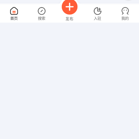
店经理
面议
首页
搜索
入驻
我的
发布
08-06
性别不限
经验不限
山西天福珠宝
申请
山西省太原市长治路103号阳光商务大厦底商1008号
拓展
面议
招聘信息
求职简历
08-06
性别不限
经验不限
山西省意尔康皮具有限公司
申请
太原市迎泽区 松庄 村委会向东150米
门卫
面议
08-06
性别不限
经验不限
太原美厨商贸有限公司
申请
太原市迎泽区马庄工业园区美厨产业