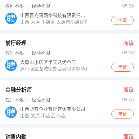
经理 发布 [销售内勤 ] 招聘信息
08-06
性别不限
经验不限
经理 发布 [金融助理 ] 招聘信息
【山西博岩消防工程有限公司 】 强势入驻
山西晋商讯网络科技有限责任公司
申请
山西 太原 小店区 太原市小店区体育路62号永利国际中心
前厅经理
面议
08-06
性别不限
经验不限
太原市小店区半天妖烤鱼店
申请
原小店区龙城街办西吴村清枫华景小区C座2单元20层200
金融分析师
面议
08-06
性别不限
经验不限
山西蓝客企业管理咨询有限公司
申请
山西 太原 小店区 小店
销售内勤
面议